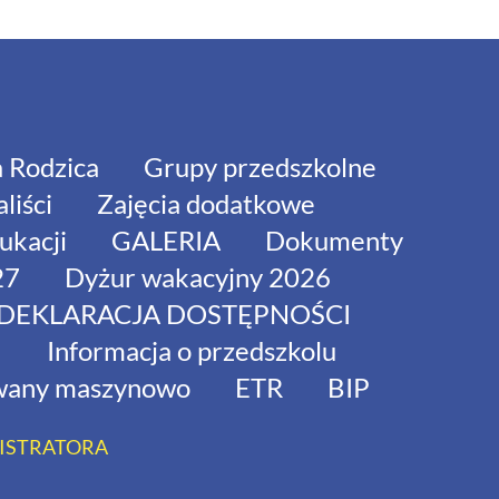
a Rodzica
Grupy przedszkolne
liści
Zajęcia dodatkowe
ukacji
GALERIA
Dokumenty
27
Dyżur wakacyjny 2026
DEKLARACJA DOSTĘPNOŚCI
I
Informacja o przedszkolu
ywany maszynowo
ETR
BIP
ISTRATORA
RONY FREEPIK