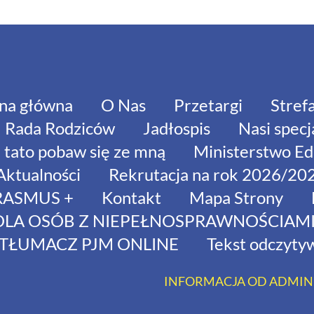
na główna
O Nas
Przetargi
Stref
Rada Rodziców
Jadłospis
Nasi specja
tato pobaw się ze mną
Ministerstwo Ed
Aktualności
Rekrutacja na rok 2026/20
RASMUS +
Kontakt
Mapa Strony
DLA OSÓB Z NIEPEŁNOSPRAWNOŚCIAM
TŁUMACZ PJM ONLINE
Tekst odczyt
INFORMACJA OD ADMIN
ZDJĘCIA POCHODZĄ ZE ST