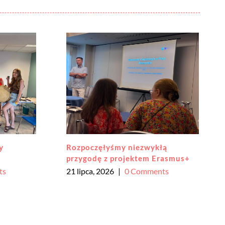
łą
Liderki i Liderzy przedszkolne
rasmus+
edukacji cyfrowej Mazowsze
ts
18 czerwca, 2026
|
0 Comments