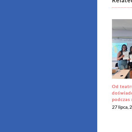
Relate
Muzyka 
kulturam
24 lipca, 