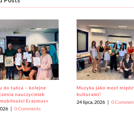
d Posts
jako most między
Rozpoczęłyśmy niezwyk
i!
przygodę z projektem E
2026
|
0 Comments
21 lipca, 2026
|
0 Commen