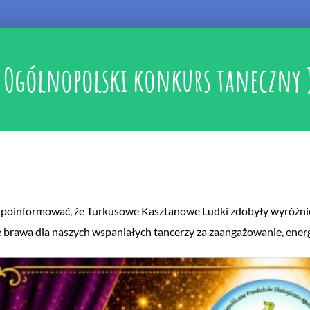
Ogólnopolski konkurs taneczny 
poinformować, że Turkusowe Kasztanowe Ludki zdobyły wyróżnie
 brawa dla naszych wspaniałych tancerzy za zaangażowanie, ener